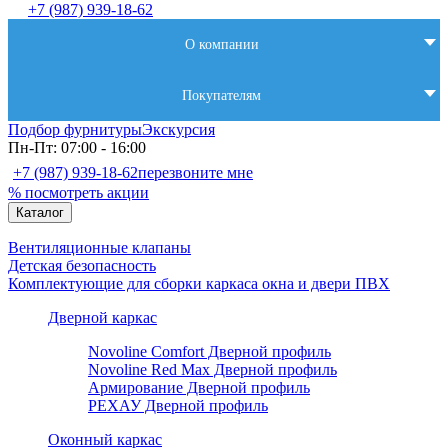
+7 (987) 939-18-62
О компании
Покупателям
Подбор фурнитуры
Экскурсия
Пн-Пт: 07:00 - 16:00
+7 (987) 939-18-62
перезвоните мне
% посмотреть акции
Каталог
Вентиляционные клапаны
Детская безопасность
Комплектующие для сборки каркаса окна и двери ПВХ
Дверной каркас
Novoline Comfort Дверной профиль
Novoline Red Мax Дверной профиль
Армирование Дверной профиль
РЕХАУ Дверной профиль
Оконный каркас