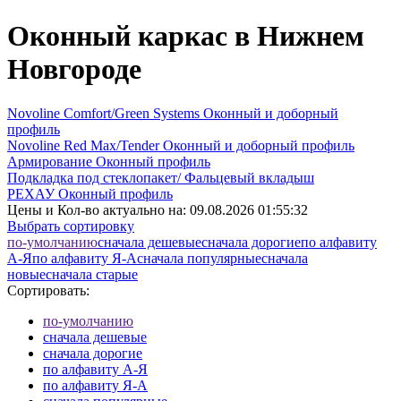
Оконный каркас в Нижнем
Новгороде
Novoline Comfort/Green Systems Оконный и доборный
профиль
Novoline Red Max/Tender Оконный и доборный профиль
Армирование Оконный профиль
Подкладка под стеклопакет/ Фальцевый вкладыш
РЕХАУ Оконный профиль
Цены и Кол-во актуально на:
09.08.2026 01:55:32
Выбрать сортировку
по-умолчанию
cначала дешевые
cначала дорогие
по алфавиту
А-Я
по алфавиту Я-А
cначала популярные
cначала
новые
cначала старые
Сортировать:
по-умолчанию
cначала дешевые
cначала дорогие
по алфавиту А-Я
по алфавиту Я-А