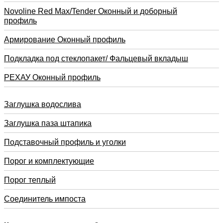
Novoline Red Max/Tender Оконный и доборный
профиль
Армирование Оконный профиль
Подкладка под стеклопакет/ Фальцевый вкладыш
РЕХАУ Оконный профиль
Заглушка водослива
Заглушка паза штапика
Подставочный профиль и уголки
Порог и комплектующие
Порог теплый
Соединитель импоста