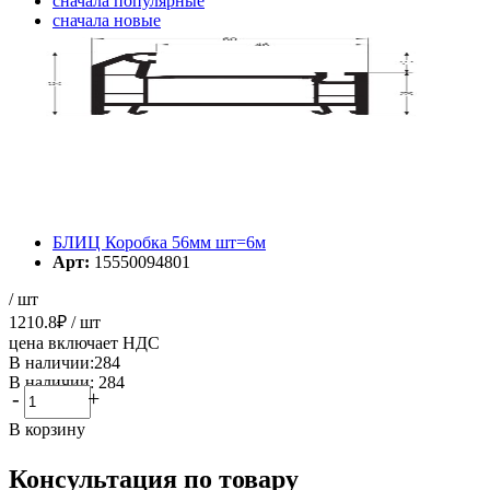
cначала популярные
cначала новые
cначала старые
Элементов на страницу
БЛИЦ Коробка 56мм шт=6м
Арт:
15550094801
/ шт
1210.8
₽
/ шт
цена включает НДС
В наличии:284
В наличии: 284
-
+
В корзину
Консультация по товару