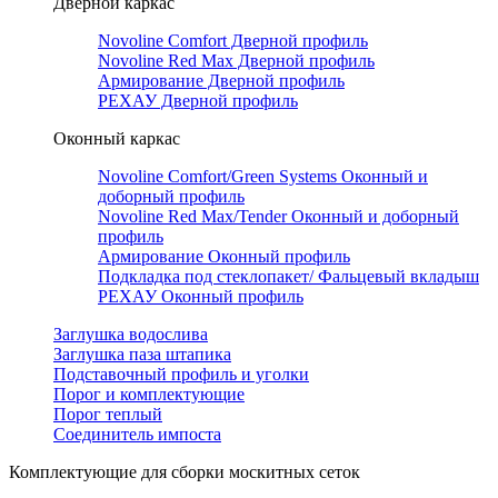
Дверной каркас
Novoline Comfort Дверной профиль
Novoline Red Мax Дверной профиль
Армирование Дверной профиль
РЕХАУ Дверной профиль
Оконный каркас
Novoline Comfort/Green Systems Оконный и
доборный профиль
Novoline Red Max/Tender Оконный и доборный
профиль
Армирование Оконный профиль
Подкладка под стеклопакет/ Фальцевый вкладыш
РЕХАУ Оконный профиль
Заглушка водослива
Заглушка паза штапика
Подставочный профиль и уголки
Порог и комплектующие
Порог теплый
Соединитель импоста
Комплектующие для сборки москитных сеток