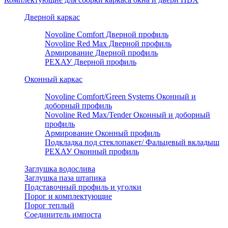
Дверной каркас
Novoline Comfort Дверной профиль
Novoline Red Мax Дверной профиль
Армирование Дверной профиль
РЕХАУ Дверной профиль
Оконный каркас
Novoline Comfort/Green Systems Оконный и
доборный профиль
Novoline Red Max/Tender Оконный и доборный
профиль
Армирование Оконный профиль
Подкладка под стеклопакет/ Фальцевый вкладыш
РЕХАУ Оконный профиль
Заглушка водослива
Заглушка паза штапика
Подставочный профиль и уголки
Порог и комплектующие
Порог теплый
Соединитель импоста