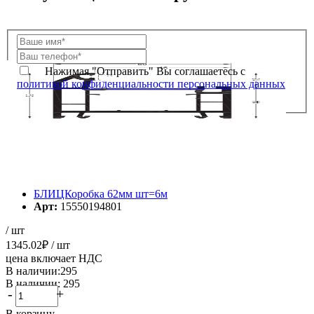
Нажимая "Отправить" Вы соглашаетесь с
политикой конфиденциальности персональных данных
БЛИЦКоробка 62мм шт=6м
Арт:
15550194801
/ шт
1345.02
₽
/ шт
цена включает НДС
В наличии:295
В наличии: 295
-
+
В корзину